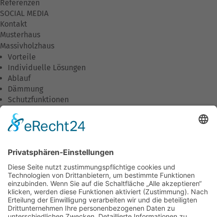
Referenzen
SOCIAL MEDIA
Kontakt
Musterhaus
Massivholzhaus
Vorteile
Individuelle Lösungen
Ablauf
Dämmung
Schutzfunktionen
Wirtschaftlichkeit
Umweltschutz
Wohnkomfort
Downloads
Unternehmen
Unsere Philosophie
Was wir tun
Unser Team
Stellenangebote
Ausbildung/Praktika