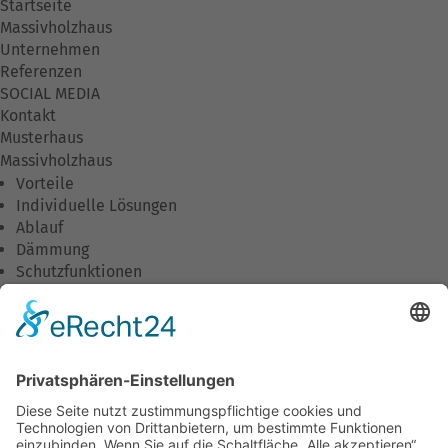
Startseite
Massivholzhaus
Unternehmen
Referenzen
SOCIAL MEDIA
Kontakt
Musterhaus
Massivholzhaus
Vorteile
Individuelle Lösungen
Ablauf
Dämmung
Schutzfunktionen
Wirtschaftlichkeit
Umweltschutz
Wohnkomfort
Downloads
Unternehmen
Unsere Philosophie
Was wir tun