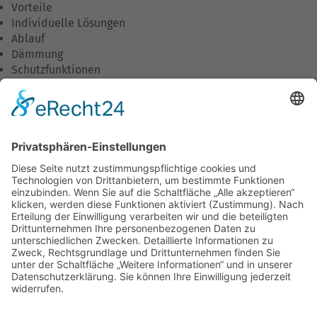
Vorteile
Individuelle Lösungen
Ablauf
Dämmung
Schutzfunktionen
Wirtschaftlichkeit
Umweltschutz
Wohnkomfort
Downloads
Unternehmen
Unsere Philosophie
Was wir tun
Unser Team
Stellenangebote
Ausbildung/Praktika
Aktuelles
Termine
Umweltleitlinien
Unternehmensleitlinien
Partner