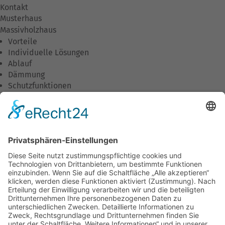
Kontakt
Musterhaus
Massivholzhaus
Vorteile
Individuelle Lösungen
Ablauf
Dämmung
Schutzfunktionen
Wirtschaftlichkeit
Umweltschutz
Wohnkomfort
Downloads
Unternehmen
Unsere Philosophie
Was wir tun
Unser Team
Stellenangebote
Ausbildung/Praktika
Aktuelles