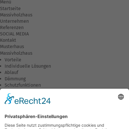
Menü
Startseite
Massivholzhaus
Unternehmen
Referenzen
SOCIAL MEDIA
Kontakt
Musterhaus
Massivholzhaus
Vorteile
Individuelle Lösungen
Ablauf
Dämmung
Schutzfunktionen
Wirtschaftlichkeit
Umweltschutz
Wohnkomfort
Downloads
Unternehmen
Unsere Philosophie