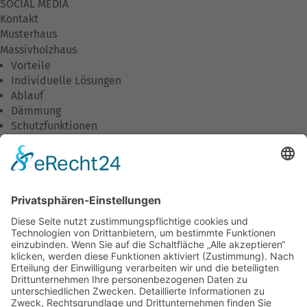
SOCIAL MEDIA
Kontakt
Musterhaus
Massivholzhaus
Vorteile
Individuelle Lösungen
Ablauf
Dämmung
Schutzfunktionen
Wirtschaftlichkeit
Umweltschutz
Wohnkomfort
Downloads
Unternehmen
Unsere Philosophie
Was wir tun
Unser Team
Stellenangebote
Ausbildung/Praktika
Aktuelles