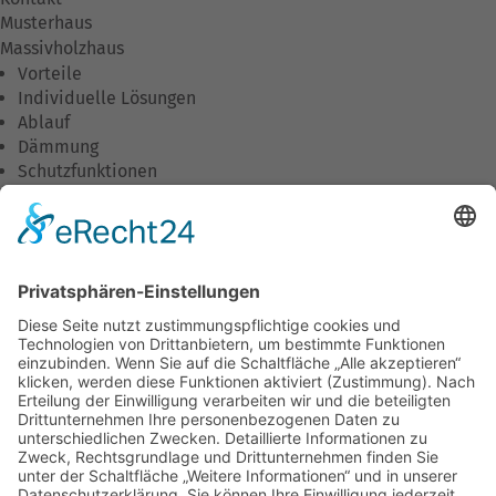
Musterhaus
Massivholzhaus
Vorteile
Individuelle Lösungen
Ablauf
Dämmung
Schutzfunktionen
Wirtschaftlichkeit
Umweltschutz
Wohnkomfort
Downloads
Unternehmen
Unsere Philosophie
Was wir tun
Unser Team
Stellenangebote
Ausbildung/Praktika
Aktuelles
Termine