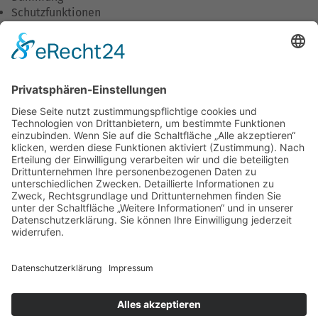
Schutzfunktionen
Wirtschaftlichkeit
Umweltschutz
Wohnkomfort
Downloads
Unternehmen
Unsere Philosophie
Was wir tun
Unser Team
Stellenangebote
Ausbildung/Praktika
Aktuelles
Termine
Umweltleitlinien
Unternehmensleitlinien
Partner
Mitgliedschaften
SOCIAL MEDIA