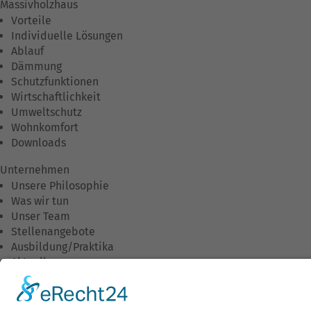
Massivholzhaus
Vorteile
Individuelle Lösungen
Ablauf
Dämmung
Schutzfunktionen
Wirtschaftlichkeit
Umweltschutz
Wohnkomfort
Downloads
Unternehmen
Unsere Philosophie
Was wir tun
Unser Team
Stellenangebote
Ausbildung/Praktika
Aktuelles
Termine
Umweltleitlinien
Unternehmensleitlinien