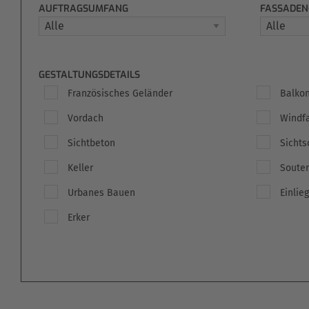
AUFTRAGSUMFANG
FASSADEN
GESTALTUNGSDETAILS
Französisches Geländer
Balko
Vordach
Windf
Sichtbeton
Sichts
Keller
Souter
Urbanes Bauen
Einlie
Erker
PRAFORST / HÜNFELD