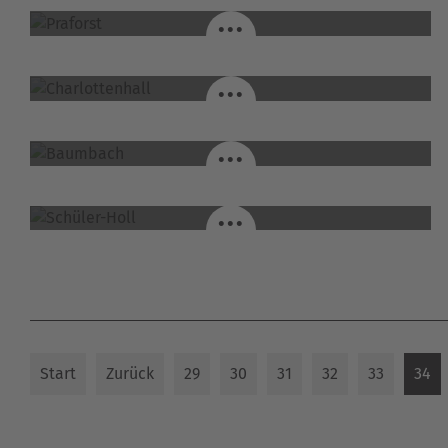
...
CHARLOTTENHALL / BAD SALZUNGEN
...
BAUMBACH / TANN-WENDERSHAUSEN
...
SCHÜLER-HOLL / OBERROHN
...
Start
Zurück
29
30
31
32
33
34