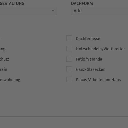
GESTALTUNG
DACHFORM
n
Dachterrasse
ang
Holzschindeln/Wettbretter
chutz
Patio/Veranda
rain
Ganz-Glasecken
gerwohnung
Praxis/Arbeiten im Haus
HERRMANN MASSIVHOLZHAUS / GEISA