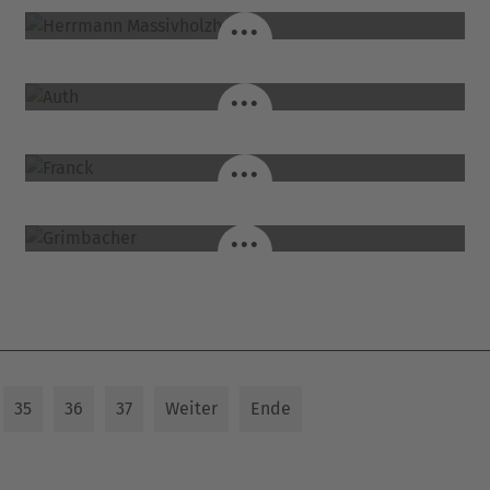
...
AUTH / FULDA-ZELL
...
FRANCK / LANGENBIEBER
...
GRIMBACHER / LANGENSELBOLD
...
35
36
37
Weiter
Ende