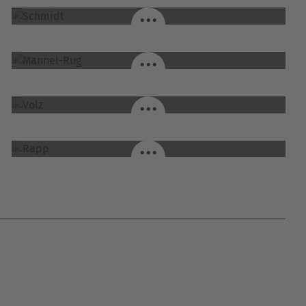
...
MANNEL-RUG / WEISSENDIEZ
...
VOLZ / LANGENSELBOLD
...
RAPP / FULDA
...