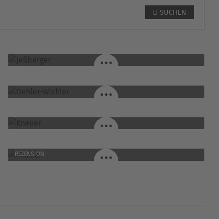
SUCHEN
JESSBERGER / MARKT TRIEFENSTEIN
...
OEHLER-WICHLER / HÜMPFERSHAUSEN
...
KNEUER / GROSSBARDORF
...
MÜNZER / LAUDA-KÖNIGSHOFEN
...
REZENSION