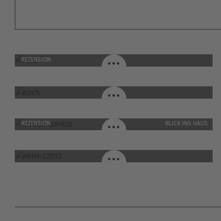
FALK / MENGERSKIRCHEN
...
REZENSION
KOCH / HERPF
...
SIMON-BERKUS / LANGENSELBOLD
...
REZENSION
BLICK INS HAUS
MHH-22013 / FRIEDBERG
...