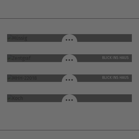
MÜSSIG / SCHOTTEN
...
ZENTGRAF / HÜNFELD
...
BLICK INS HAUS
MHH-22018 / BÜDINGEN
...
BLICK INS HAUS
KOCH / HERPF
...