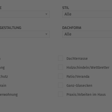
E
STIL
GESTALTUNG
DACHFORM
n
Dachterrasse
ang
Holzschindeln/Wettbretter
chutz
Patio/Veranda
rain
Ganz-Glasecken
gerwohnung
Praxis/Arbeiten im Haus