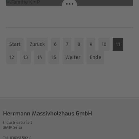
...
Start
Zurück
6
7
8
9
10
11
12
13
14
15
Weiter
Ende
Herrmann Massivholzhaus GmbH
Industriestraße 2
36419 Geisa
Tel. 036967 502-0