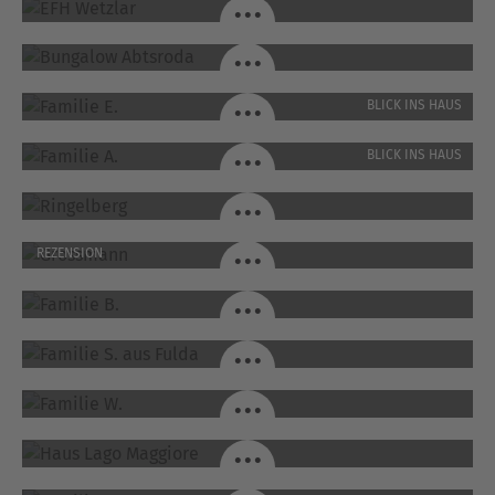
...
BUNGALOW ABTSRODA / ABTSRODA
...
FAMILIE E. / STEINAU AN DER STRASSE
...
BLICK INS HAUS
FAMILIE A. / HÜNFELD
...
BLICK INS HAUS
RINGELBERG / ERFURT
...
GROSSMANN / HOFHEIM-WALLAU
...
REZENSION
FAMILIE B. / KELKHEIM
...
FAMILIE S. AUS FULDA / PETERSBERG-UNTERGÖTZENHOF
...
FAMILIE W. / PETERSBERG-UNTERGÖTZENHOF
...
HAUS LAGO MAGGIORE / EICHENZELL-ROTHEMANN
...
FAMILIE K + P / HÜTTENBERG-VOLPERTSHAUSEN