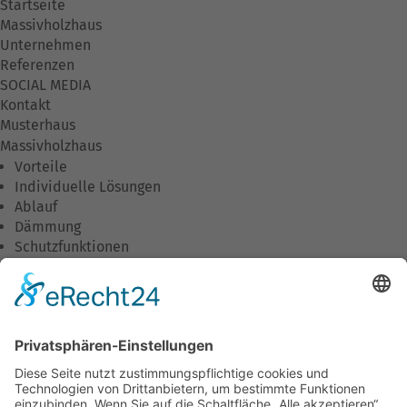
Startseite
Massivholzhaus
Unternehmen
Referenzen
SOCIAL MEDIA
Kontakt
Musterhaus
Massivholzhaus
Vorteile
Individuelle Lösungen
Ablauf
Dämmung
Schutzfunktionen
Wirtschaftlichkeit
Umweltschutz
Wohnkomfort
Downloads
Unternehmen
Unsere Philosophie
Was wir tun